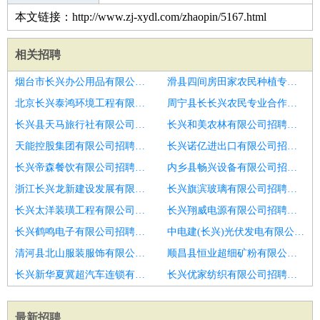
本文链接：http://www.zj-xydl.com/zhaopin/5167.html
相关招聘
烟台市长兴办公用品有限公司招聘钢结构销售代表
滑县四间房田家农民种植专业合作社招聘工程胎销售代表
北京长兴泰鸿环境工程有限责任公司招聘销售代表
周宁县长长兴农民专业合作社招聘销售代表
长兴县天马旅行社有限公司招聘销售代表
长兴和美农林有限公司招聘销售代表
天能控股集团有限公司招聘销售代表
长兴诺亿进出口有限公司招聘销售代表
长兴帝森餐饮有限公司招聘销售代表
内乡县畅兴设备有限公司招聘销售代表
浙江长兴龙新建设发展有限公司招聘渠道销售代表
长兴旗滨玻璃有限公司招聘销售代表
长兴太洋装璜工程有限公司招聘销售代表
长兴翔威电源有限公司招聘销售代表
长兴鹤鸣电子有限公司招聘销售代表
中电建(长兴)光伏发电有限公司招聘日照市招聘销售代表6
清河县北山服装服饰有限公司招聘销售代表
顺昌县恒业超细矿粉有限公司招聘销售代表
长兴新华夏冀超汽车连锁有限公司招聘销售代表
长兴优家纺织有限公司招聘销售代表
最新招聘