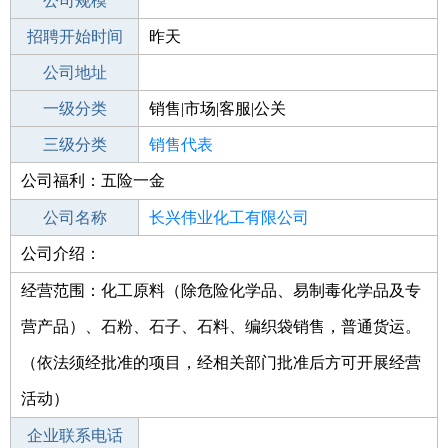
工作地点
公司规模
招聘开始时间
公司电话
昨天
招聘结束时间
公司地址
2022-04-27
一级分类
销售|市场|客服|公关
二级分类
三级分类
销售
销售代表
公司福利：五险一金
其他行业
不限
公司名称
长兴伟业化工有限公司
公司介绍：
公司类型
有限责任公司(自然人投资或控股)
经营范围：化工原料（除危险化学品、易制毒化学品及专
营产品）、石粉、石子、石料、编织袋销售，普通货运。
（依法须经批准的项目，经相关部门批准后方可开展经营
活动）
企业联系电话