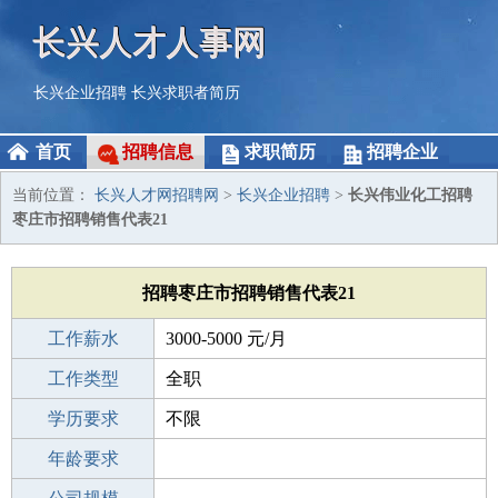
长兴人才人事网
长兴企业招聘
长兴求职者简历
首页
招聘信息
求职简历
招聘企业
当前位置：
长兴人才网招聘网
>
长兴企业招聘
>
长兴伟业化工招聘
枣庄市招聘销售代表21
招聘枣庄市招聘销售代表21
工作薪水
3000-5000 元/月
招聘人数
工作类型
50人
全职
性别要求
学历要求
-
不限
工作经验
年龄要求
不限