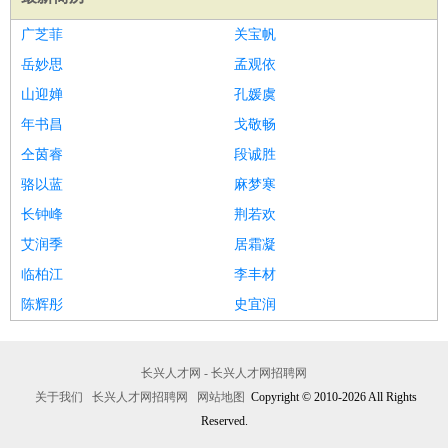
广芝菲
关宝帆
岳妙思
孟观依
山迎婵
孔媛虞
年书昌
戈敬畅
仝茵睿
段诚胜
骆以蓝
麻梦寒
长钟峰
荆若欢
艾润季
居霜凝
临柏江
李丰材
陈辉彤
史宜润
长兴人才网 - 长兴人才网招聘网
关于我们
长兴人才网招聘网
网站地图
Copyright © 2010-2026 All Rights
Reserved.