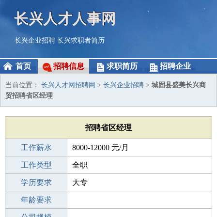
长兴人才人事网
长兴企业招聘
长兴求职者简历
首页
招聘信息
求职简历
招聘企业
当前位置：
长兴人才网招聘网
>
长兴企业招聘
>
城固县盛美长兴商
贸招聘省区经理
招聘省区经理
工作薪水
8000-12000 元/月
招聘人数
工作类型
1人
全职
性别要求
学历要求
-
大专
工作经验
年龄要求
3-5年