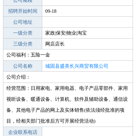
工作地点
公司规模
招聘开始时间
公司电话
09-18
招聘结束时间
公司地址
2021-10-26
一级分类
家政|保安|物业|淘宝
二级分类
三级分类
淘宝/网店
网店店长
公司福利：五险一金
其他行业
公司名称
城固县盛美长兴商贸有限公司
公司介绍：
公司类型
有限责任公司(自然人独资)
经营范围：日用家电、家用电器、电子产品零部件、家用
视听设备、暖通设备、计算机、软件及辅助设备、通信设
备、其他电子产品的网上及实体销售(依法须经批准的项
目，经相关部门批准后方可开展经营活动)
企业联系电话