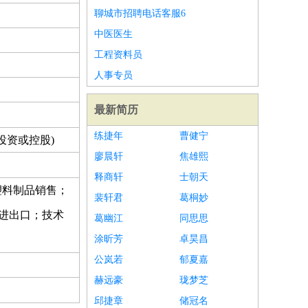
聊城市招聘电话客服6
中医医生
工程资料员
人事专员
最新简历
练捷年
曹健宁
投资或控股)
廖晨轩
焦雄熙
释商轩
士朝天
塑料制品销售；
裴轩君
葛桐妙
进出口；技术
葛幽江
同思思
涂昕芳
卓昊昌
公岚若
郁夏嘉
赫远豪
珑梦芝
邱捷章
储冠名