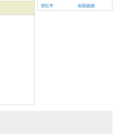
郭红芊
欧阳嫣惠