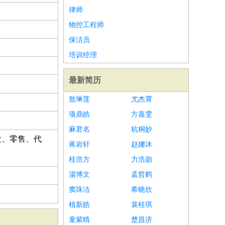
律师
物控工程师
保洁员
培训经理
最新简历
敖琳莲
尤杰霄
项鼎皓
方嘉雯
麻君名
杭桐妙
发、零售、代
蒋岩轩
赵娜沐
桂浩方
力浩勋
湯博文
孟哲鹤
窦珠洁
希晓欣
植新皓
裴桂琪
童紫晴
楚昌济