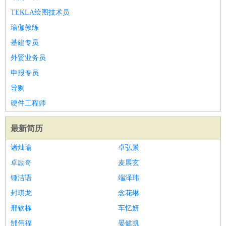
TEKLA绘图技术员
瑜伽教练
基建专员
外贸业务员
申报专员
导购
硬件工程师
最新简历
诸灿瑜
卓弘景
卓励奇
麦展玄
锺洁语
端泽玮
封琪龙
念花琳
邢钦栋
车忆妍
郜伟福
晏健凯