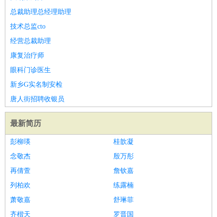
总裁助理总经理助理
技术总监cto
经营总裁助理
康复治疗师
眼科门诊医生
新乡G实名制安检
唐人街招聘收银员
最新简历
彭柳瑛
桂歆凝
念敬杰
殷万彤
再倩萱
詹钦嘉
列柏欢
练露楠
萧敬嘉
舒琳菲
齐楷天
罗晋国