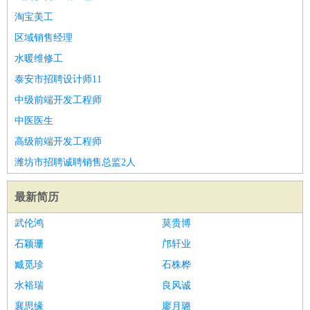
淘宝美工
区域销售经理
水暖维修工
泰安市招聘设计师11
中级前端开发工程师
中医医生
高级前端开发工程师
潍坊市招聘诚聘销售总监2人
最新简历
武伦鸿
莫贵博
石颖珊
邝轩业
臧觅珍
石株桦
水裕瑞
良风诚
襄思缘
廖月璐