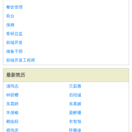
餐饮管理
前台
保姆
客研总监
前端开发
储备干部
前端开发工程师
最新简历
浦玮志
兰茹雅
钟碧樱
后绍诚
东霜婷
东慕媚
羊倩榆
晏醉珊
赖临棕
衣智旭
师玮庆
怀卿凌