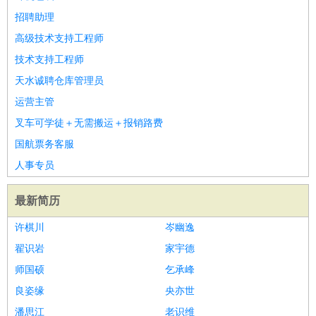
招聘助理
高级技术支持工程师
技术支持工程师
天水诚聘仓库管理员
运营主管
叉车可学徒＋无需搬运＋报销路费
国航票务客服
人事专员
最新简历
许棋川
岑幽逸
翟识岩
家宇德
师国硕
乞承峰
良姿缘
央亦世
潘思江
老识维