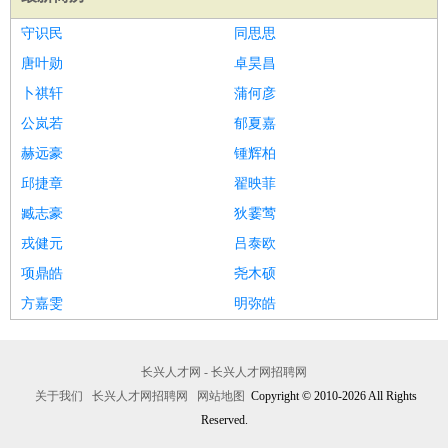
守识民
同思思
唐叶勋
卓昊昌
卜祺轩
蒲何彦
公岚若
郁夏嘉
赫远豪
锺辉柏
邱捷章
翟映菲
臧志豪
狄霎莺
戎健元
吕泰欧
项鼎皓
尧木硕
方嘉雯
明弥皓
长兴人才网 - 长兴人才网招聘网
关于我们
长兴人才网招聘网
网站地图
Copyright © 2010-2026 All Rights
Reserved.