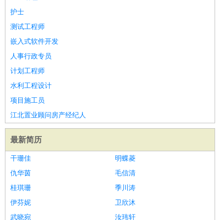
护士
测试工程师
嵌入式软件开发
人事行政专员
计划工程师
水利工程设计
项目施工员
江北置业顾问房产经纪人
最新简历
干珊佳
明蝶菱
仇华茵
毛信清
桂琪珊
季川涛
伊芬妮
卫欣沐
武晓宛
汝玮轩