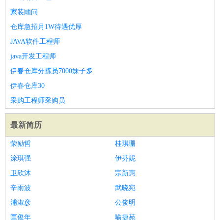
家装顾问
仓库急招月1W待遇优厚
JAVA软件工程师
java开发工程师
伊春仓库分拣员7000妹子多
伊春仓库30
采购工程师采购员
最新简历
荣励哲
桂琪珊
涂琪强
伊芬妮
卫欣沐
宗新惠
辛雨波
武晓宛
浦淑彦
公俊明
匡俊年
喻捷苑