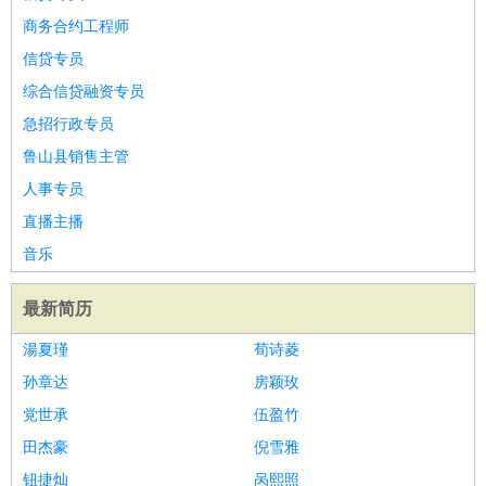
商务合约工程师
信贷专员
综合信贷融资专员
急招行政专员
鲁山县销售主管
人事专员
直播主播
音乐
最新简历
湯夏瑾
荀诗菱
孙章达
房颖玫
党世承
伍盈竹
田杰豪
倪雪雅
钮捷灿
呙熙照