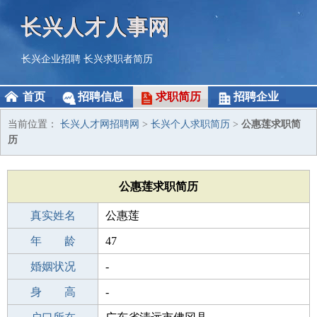
长兴人才人事网
长兴企业招聘
长兴求职者简历
首页
招聘信息
求职简历
招聘企业
当前位置：
长兴人才网招聘网
>
长兴个人求职简历
>
公惠莲求职简
历
公惠莲求职简历
真实姓名
公惠莲
性 别
年 龄
女
47
出生年月
婚姻状况
1979-10-16
-
学 历
身 高
高中
-