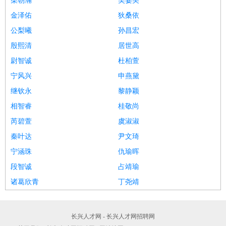
柴朝瀚
吴霎美
金泽佑
狄桑依
公梨曦
孙昌宏
殷熙清
居世高
尉智诚
杜柏萱
宁风兴
申燕黛
继钦永
黎静颖
相智睿
桂敬尚
芮碧萱
虞淑淑
秦叶达
尹文琦
宁涵珠
仇瑜晖
段智诚
占靖瑜
诸葛欣青
丁尧靖
长兴人才网 - 长兴人才网招聘网