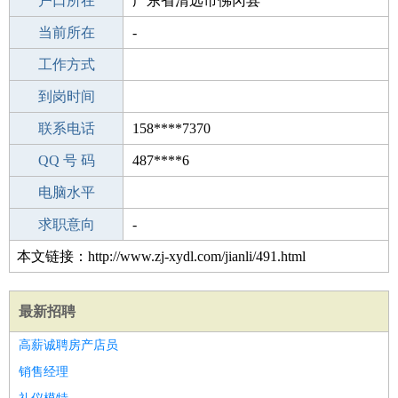
毕业学校
户口所在
西北中学(高中部)
广东省清远市佛冈县
所学专业
当前所在
-
-
工作经验
工作方式
22
驾 照
到岗时间
C照
期望月薪
联系电话
158****7370
手机号码
QQ 号 码
158****7370
487****6
微信号码
电脑水平
158****7370
外语水平
求职意向
-
本文链接：http://www.zj-xydl.com/jianli/491.html
最新招聘
高薪诚聘房产店员
销售经理