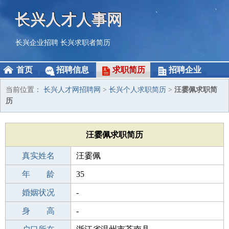
长兴人才人事网
长兴企业招聘
长兴求职者简历
首页
招聘信息
求职简历
招聘企业
当前位置：
长兴人才网招聘网
>
长兴个人求职简历
>
汪霎佩求职简
历
汪霎佩求职简历
真实姓名
汪霎佩
性 别
年 龄
女
35
出生年月
婚姻状况
1991-02-18
-
学 历
身 高
高中
-