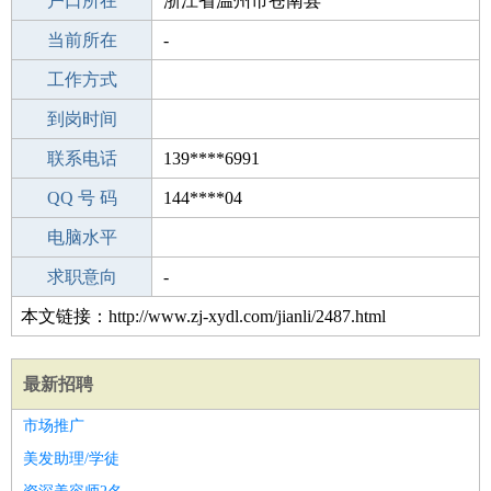
毕业学校
户口所在
咸宁学院经济与管理学院
浙江省温州市苍南县
所学专业
当前所在
-
-
工作经验
工作方式
12
驾 照
到岗时间
C照
期望月薪
联系电话
139****6991
手机号码
QQ 号 码
139****6991
144****04
微信号码
电脑水平
139****6991
外语水平
求职意向
-
本文链接：http://www.zj-xydl.com/jianli/2487.html
最新招聘
市场推广
美发助理/学徒