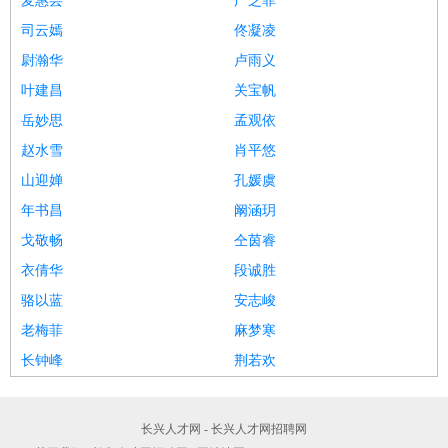
麦惠芸
广芝菲
司云嫣
佟凝凌
尉瀚华
卢雨义
叶建昌
关宝帆
岳妙思
孟观依
赵水雪
肖平悠
山迎婵
孔媛虞
年书昌
阚涵玥
戈敬畅
仝茵睿
衣倩华
段诚胜
骆以蓝
安志峻
老梅菲
麻梦寒
长钟峰
荆若欢
长兴人才网 - 长兴人才网招聘网