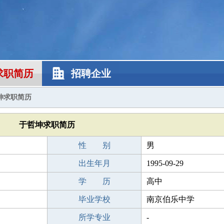
求职简历
招聘企业
坤求职简历
于哲坤求职简历
性 别
男
出生年月
1995-09-29
学 历
高中
毕业学校
南京伯乐中学
所学专业
-