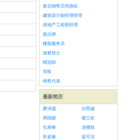
新北销售贝壳德佑
建筑设计副经理经理
房地产工程部经理
面点师
楼面服务员
放射技士
蜡冠部
导医
销售代表
最新简历
萧泽盛
白熙诚
师国硕
诸兰欢
乞承峰
龙檀枝
良姿缘
蓝可洁