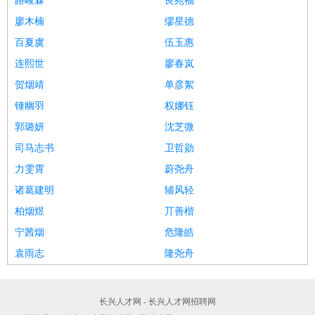
路峻霖
良苑福
廖木楠
缪星德
百夏虞
伍玉惠
连熙世
廖春岚
贺烟靖
单彦絮
锺幽羽
权娜钰
郭璐妍
沈芝微
司马志书
卫哲勋
力雯霄
蔚尧舟
诸葛建明
辅风轻
柏烟煜
丌善楷
宁茜烟
危隆皓
袁雨志
隆尧舟
长兴人才网 - 长兴人才网招聘网