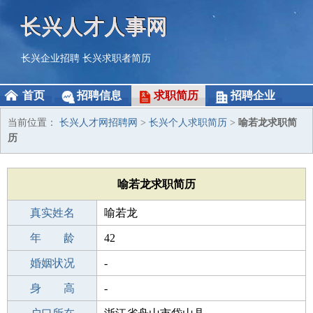
长兴人才人事网
长兴企业招聘
长兴求职者简历
首页
招聘信息
求职简历
招聘企业
当前位置：
长兴人才网招聘网
>
长兴个人求职简历
>
喻若龙求职简
历
喻若龙求职简历
真实姓名
喻若龙
性 别
年 龄
男
42
出生年月
婚姻状况
1984-02-04
-
学 历
身 高
高中
-