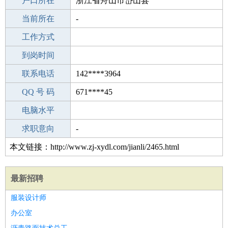
毕业学校
户口所在
南平茶平中学
浙江省舟山市岱山县
所学专业
当前所在
-
-
工作经验
工作方式
19
驾 照
到岗时间
C照
期望月薪
联系电话
142****3964
手机号码
QQ 号 码
142****3964
671****45
微信号码
电脑水平
142****3964
外语水平
求职意向
-
本文链接：http://www.zj-xydl.com/jianli/2465.html
最新招聘
服装设计师
办公室