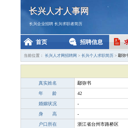
长兴人才人事网
长兴企业招聘
长兴求职者简历
首页
招聘信息
当前位置：
长兴人才网招聘网
>
长兴个人求职简历
>
鄢弥
真实姓名
鄢弥书
年 龄
42
婚姻状况
-
身 高
-
户口所在
浙江省台州市路桥区