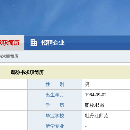
求职简历
招聘企业
书求职简历
鄢弥书求职简历
性 别
男
出生年月
1984-09-02
学 历
职校/技校
毕业学校
牡丹江师范
所学专业
-