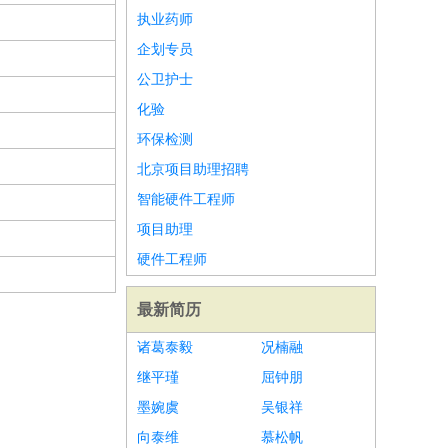
执业药师
企划专员
公卫护士
化验
环保检测
北京项目助理招聘
智能硬件工程师
项目助理
硬件工程师
最新简历
诸葛泰毅
况楠融
继平瑾
屈钟朋
墨婉虞
吴银祥
向泰维
慕松帆