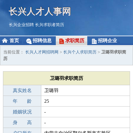
长兴人才人事网
长兴企业招聘
长兴求职者简历
首页
招聘信息
求职简历
招聘企业
当前位置：
长兴人才网招聘网
>
长兴个人求职简历
>
卫璐羽求职简
历
卫璐羽求职简历
真实姓名
卫璐羽
性 别
年 龄
女
25
出生年月
婚姻状况
2001-06-04
-
学 历
身 高
高中
-