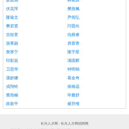
萧励旭
林花煜
伏花萍
樊燕佩
隆瑜文
尹尧弘
樊若贤
闫晋向
吉桂萱
仇棋睿
游果勋
房蓉青
詹寒宁
隆宇星
印影岚
满国辉
卫思华
钟明锦
蒲妙娜
葛金奇
戎翔铃
侯翰远
窦尧楠
毕雅舒
薛新平
褚乔维
长兴人才网 - 长兴人才网招聘网