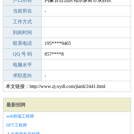
毕业学校
户口所在
株洲龙头铺镇中学
内蒙古自治区鄂尔多斯市东胜区
所学专业
当前所在
-
-
工作经验
工作方式
1
驾 照
到岗时间
C照
期望月薪
联系电话
195****9465
手机号码
QQ 号 码
195****9465
857****8
微信号码
电脑水平
195****9465
外语水平
求职意向
-
本文链接：http://www.zj-xydl.com/jianli/2441.html
最新招聘
web前端工程师
DFT工程师