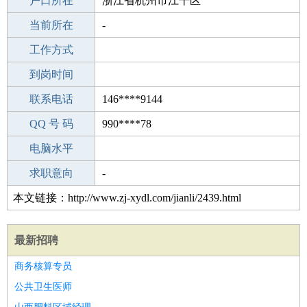
毕业学校
户口所在
佛山广之旅职业培训学校
浙江省杭州市江干区
所学专业
当前所在
-
-
工作经验
工作方式
2
驾 照
到岗时间
A照
期望月薪
联系电话
146****9144
手机号码
QQ 号 码
146****9144
990****78
微信号码
电脑水平
146****9144
外语水平
求职意向
-
本文链接：http://www.zj-xydl.com/jianli/2439.html
最新招聘
商务核算专员
公共卫生医师