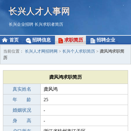
长兴人才人事网
长兴企业招聘
长兴求职者简历
首页
招聘信息
求职简历
招聘企业
当前位置：
长兴人才网招聘网
>
长兴个人求职简历
>
龚风鸿求职简
历
龚风鸿求职简历
真实姓名
龚风鸿
性 别
年 龄
男
25
出生年月
婚姻状况
2001-02-23
-
学 历
身 高
成人教育
-