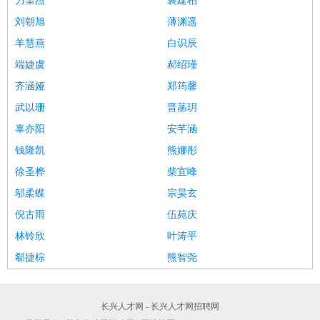
力望杰
襄建柏
刘朝旭
薄渊遥
羊慧燕
白识辰
端婕虞
郝绍瑾
齐涵娅
郑筠馨
武以珊
晋菡玥
辜亦阳
安芊涵
钱隆凯
熊娜彤
徐圣桦
柴宜峰
邬柔蝶
宗昊玄
倪古雨
伍苑庆
林铃欣
叶涛平
郗捷棕
熊智尧
长兴人才网 - 长兴人才网招聘网