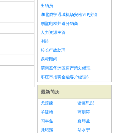
出纳员
湖北咸宁通城机场安检VIP接待
别墅电梯井道分销商
人力资源主管
测绘
校长行政助理
课程顾问
渭南荔华洲区房产策划经理
枣庄市招聘金融客户经理6
最新简历
尤莲馥
诸葛思彤
羊婕艳
蒲朋涛
闻丰磊
夏玮圣
党珺露
邬水宁