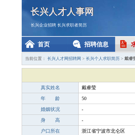
长兴人才人事网
长兴企业招聘
长兴求职者简历
首页
招聘信息
当前位置：
长兴人才网招聘网
>
长兴个人求职简历
>
戴睿
真实姓名
戴睿莹
年 龄
50
婚姻状况
-
身 高
-
户口所在
浙江省宁波市北仑区