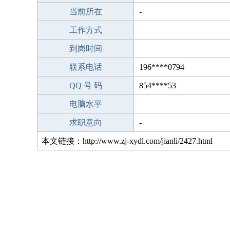
当前所在
-
工作方式
到岗时间
联系电话
196****0794
QQ 号 码
854****53
电脑水平
求职意向
-
本文链接：http://www.zj-xydl.com/jianli/2427.html