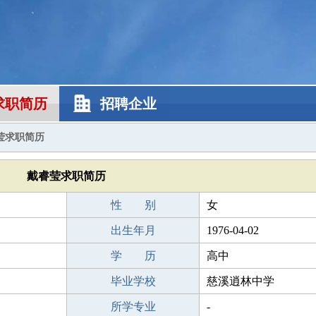
求职简历
招聘企业
莹求职简历
戴睿莹求职简历
性 别
女
出生年月
1976-04-02
学 历
高中
毕业学校
慈溪逍林中学
所学专业
-