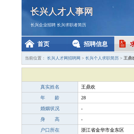
长兴人才人事网
长兴企业招聘
长兴求职者简历
首页
招聘信息
当前位置：
长兴人才网招聘网
>
长兴个人求职简历
>
王鼎
真实姓名
王鼎欢
年 龄
28
婚姻状况
-
身 高
-
户口所在
浙江省金华市金东区