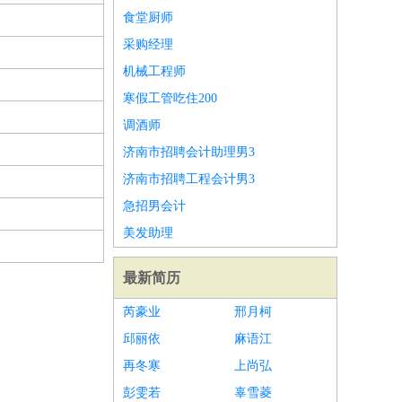
食堂厨师
采购经理
机械工程师
寒假工管吃住200
调酒师
济南市招聘会计助理男3
济南市招聘工程会计男3
急招男会计
美发助理
最新简历
芮豪业
邢月柯
邱丽依
麻语江
再冬寒
上尚弘
彭雯若
辜雪菱