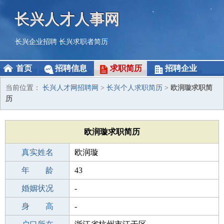
长兴人才人事网
长兴企业招聘
长兴求职者简历
首页
招聘信息
求职简历
招聘企业
当前位置：
长兴人才网招聘网
>
长兴个人求职简历
>
欧润璇求职简
历
欧润璇求职简历
真实姓名
欧润璇
性 别
年 龄
女
43
出生年月
婚姻状况
1983-07-27
-
学 历
身 高
初中
-