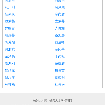
官朋耀
商雯珺
沈川刚
裴风顺
桂果辰
佘尚彦
钱紫菱
太紫芬
罗幽吉
齐健瀚
柏惠芸
聂旭影
陶芳烟
蔚金峰
付润杭
佘宛芊
金泽易
于尚祖
端鸿刚
赫益辉
况靖龙
戚佑吉
薄涛岸
逯柔明
种轩福
杜伟兴
长兴人才网 - 长兴人才网招聘网