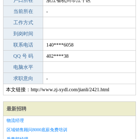
毕业学校
户口所在
重庆云阳县龙市初级中学
浙江省杭州市江干区
所学专业
当前所在
-
-
工作经验
工作方式
19
驾 照
到岗时间
未知
期望月薪
联系电话
140****6058
手机号码
QQ 号 码
140****6058
402****38
微信号码
电脑水平
140****6058
外语水平
求职意向
-
本文链接：http://www.zj-xydl.com/jianli/2421.html
最新招聘
物流经理
区域销售顾问8000底薪免费培训