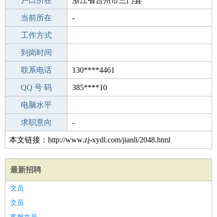
毕业学校
户口所在
职校/技校
浙江省台州市三门县
所学专业
当前所在
-
-
工作经验
工作方式
20
驾 照
到岗时间
B照
期望月薪
联系电话
130****4461
手机号码
QQ 号 码
130****4461
385****10
微信号码
电脑水平
130****4461
外语水平
求职意向
-
本文链接：http://www.zj-xydl.com/jianli/2048.html
最新招聘
文员
文员