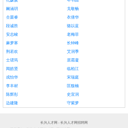
孔媛虞
年书昌
阚涵玥
戈敬畅
仝茵睿
衣倩华
段诚胜
骆以蓝
安志峻
老梅菲
麻梦寒
长钟峰
荆若欢
艾润季
士珺筠
居霜凝
闻皓贤
临柏江
戎怡华
宋瑞庭
李丰材
匡馥楠
陈辉彤
史宜润
边建隆
守紫梦
长兴人才网 - 长兴人才网招聘网