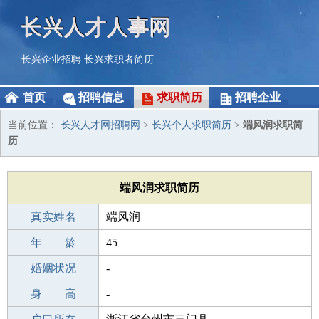
长兴人才人事网
长兴企业招聘
长兴求职者简历
首页
招聘信息
求职简历
招聘企业
当前位置：
长兴人才网招聘网
>
长兴个人求职简历
>
端风润求职简
历
端风润求职简历
真实姓名
端风润
性 别
年 龄
男
45
出生年月
婚姻状况
1981-10-08
-
学 历
身 高
职校/技校
-